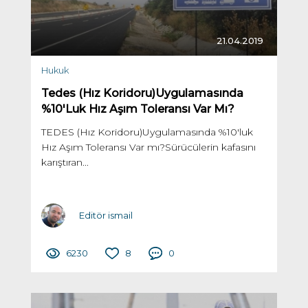
21.04.2019
Hukuk
Tedes (Hız Koridoru)Uygulamasında
%10'Luk Hız Aşım Toleransı Var Mı?
TEDES (Hız Koridoru)Uygulamasında %10'luk
Hız Aşım Toleransı Var mı?Sürücülerin kafasını
karıştıran...
Editör ismail
6230
8
0