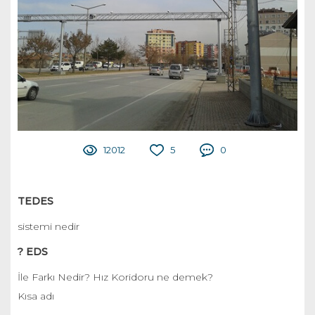
12012
5
0
TEDES
sistemi nedir
? EDS
İle Farkı Nedir? Hız Koridoru ne demek?
Kısa adı