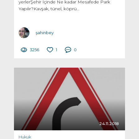
yerlerŞehir İçinde Ne kadar Mesafede Park
Yapılır?Kavşak, tünel, köprü...
şahinbey
3256
1
0
24.11.2018
Hukuk