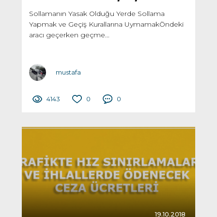
Sollamanın Yasak Olduğu Yerde Sollama
Yapmak ve Geçiş Kurallarına UymamakÖndeki
aracı geçerken geçme...
mustafa
4143
0
0
19.10.2018