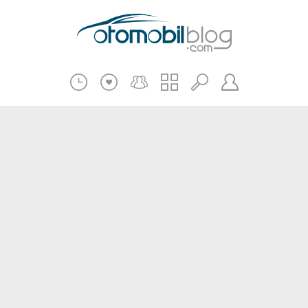
Pratik Bilgiler
Teknik Bilgiler
Bakım Onarım
Kampanyalar
Beni Hatırla
2.El
Kasko ve Sigorta
Giriş
Üye Ol
Haberler
Şifremi Unuttum
Oto İnceleme
Diğer