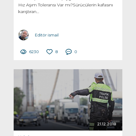
Hız Aşım Toleransı Var mı?Sürücülerin kafasını
karıştıran...
Editör ismail
6230
8
0
21.12.2018