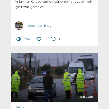
AnlamlarıKarayollarında güvenle ilerleyebilmek
için trafik işaret ve...
Otomobil Blog
12512
1
0
15.11.2018
Hukuk