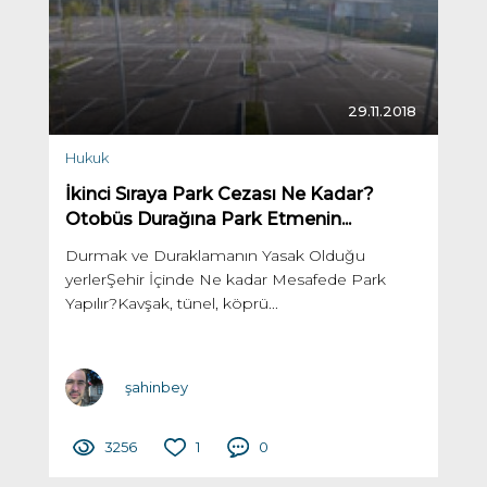
29.11.2018
Hukuk
İkinci Sıraya Park Cezası Ne Kadar?
Otobüs Durağına Park Etmenin...
Durmak ve Duraklamanın Yasak Olduğu
yerlerŞehir İçinde Ne kadar Mesafede Park
Yapılır?Kavşak, tünel, köprü...
şahinbey
3256
1
0