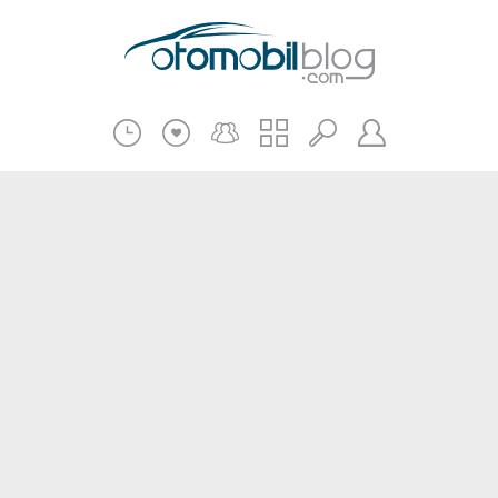
Pratik Bilgiler
Teknik Bilgiler
Bakım Onarım
Kampanyalar
Beni Hatırla
2.El
Kasko ve Sigorta
Giriş
Üye Ol
Haberler
Şifremi Unuttum
Oto İnceleme
Diğer