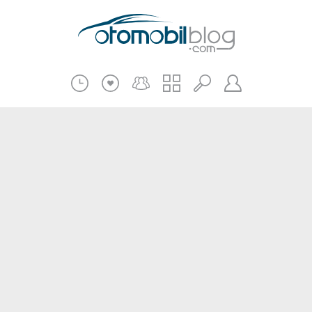
Pratik Bilgiler
Teknik Bilgiler
Bakım Onarım
Kampanyalar
Beni Hatırla
2.El
Kasko ve Sigorta
Giriş
Üye Ol
Haberler
Şifremi Unuttum
Oto İnceleme
Diğer