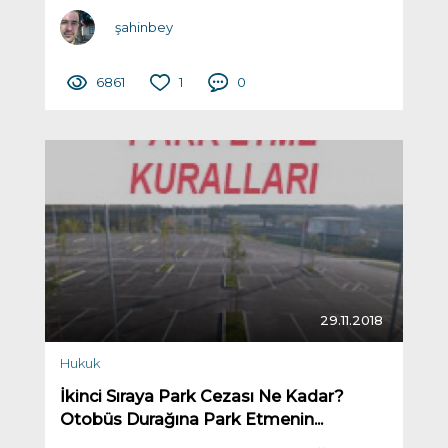
şahinbey
6861
1
0
29.11.2018
Hukuk
İkinci Sıraya Park Cezası Ne Kadar?
Otobüs Durağına Park Etmenin...