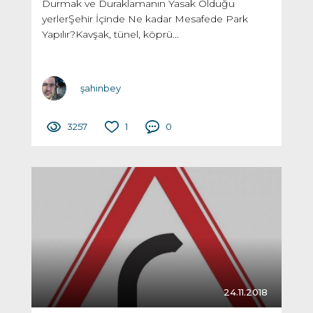
Durmak ve Duraklamanın Yasak Olduğu
yerlerŞehir İçinde Ne kadar Mesafede Park
Yapılır?Kavşak, tünel, köprü...
şahinbey
3257
1
0
24.11.2018