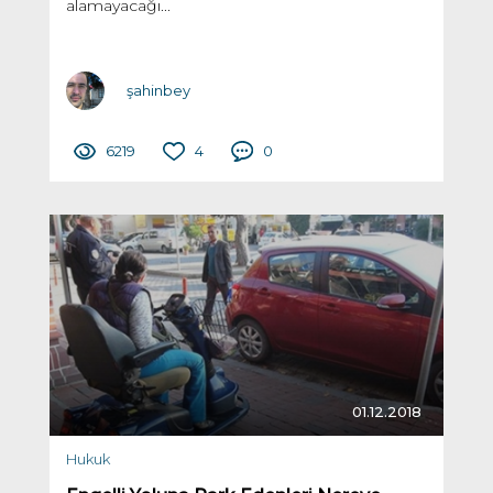
alamayacağı...
şahinbey
6219
4
0
01.12.2018
Hukuk