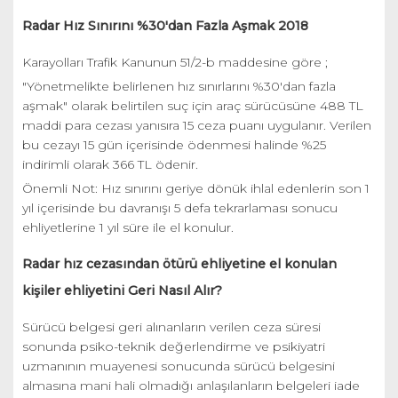
Radar Hız Sınırını %30'dan Fazla Aşmak 2018
Karayolları Trafik Kanunun 51/2-b maddesine göre ;
"Yönetmelikte belirlenen hız sınırlarını %30'dan fazla
aşmak" olarak belirtilen suç için araç sürücüsüne 488 TL
maddi para cezası yanısıra 15 ceza puanı uygulanır. Verilen
bu cezayı 15 gün içerisinde ödenmesi halinde %25
indirimli olarak 366 TL ödenir.
Önemli Not: Hız sınırını geriye dönük ihlal edenlerin son 1
yıl içerisinde bu davranışı 5 defa tekrarlaması sonucu
ehliyetlerine 1 yıl süre ile el konulur.
Radar hız cezasından ötürü ehliyetine el konulan
kişiler ehliyetini Geri Nasıl Alır?
Sürücü belgesi geri alınanların verilen ceza süresi
sonunda psiko-teknik değerlendirme ve psikiyatri
uzmanının muayenesi sonucunda sürücü belgesini
almasına mani hali olmadığı anlaşılanların belgeleri iade