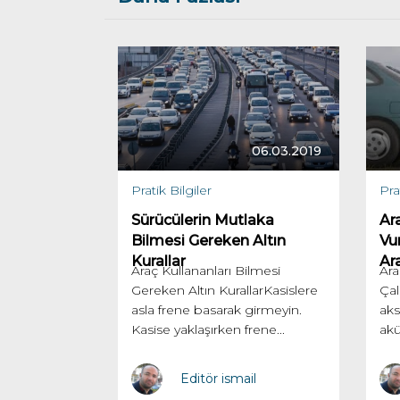
06.03.2019
Pratik Bilgiler
Pra
Sürücülerin Mutlaka
Ar
Bilmesi Gereken Altın
Vu
Kurallar
Ar
Araç Kullananları Bilmesi
Ara
Gereken Altın KurallarKasislere
Çal
asla frene basarak girmeyin.
aks
Kasise yaklaşırken frene...
akü
Editör ismail