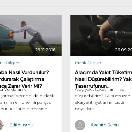
29.11.2018
26.09.2
tik Bilgiler
Pratik Bilgiler
aba Nasıl Vurdurulur?
Aracımda Yakıt Tüketim
rdurarak Çalıştırma
Nasıl Düşürebilirim? Yak
aca Zarar Verir Mi?
Tasarrufunun...
cı Vurdurarak
Araç yakıt tüketimini nasıl
ıştırmaOtomobilde elektrik
düşürebilirim? Günümüzde
amının en önemli parçası
akaryakıt fiyatlarının ciddi
dür. Akünün bitmesine...
boyutlara...
Editör ismail
İbrahim Şahin