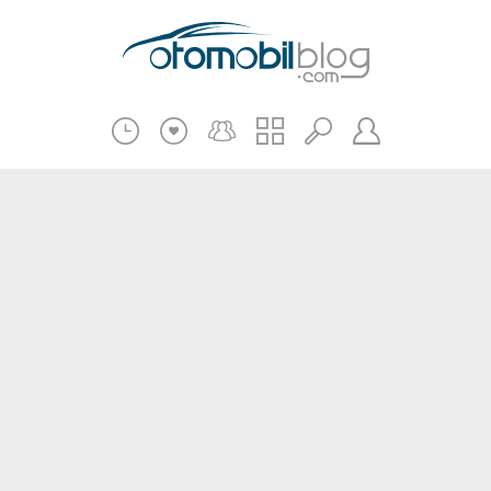
Pratik Bilgiler
Teknik Bilgiler
Bakım Onarım
Kampanyalar
Beni Hatırla
2.El
Kasko ve Sigorta
Giriş
Üye Ol
Haberler
Şifremi Unuttum
Oto İnceleme
Diğer