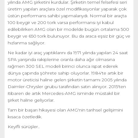
yılında AMG şirketini kurdular. Şirketin temel felsefesi seri
üretim yapılan araçlara özel modifikasyonlar yaparak çok
üstün performans sahibi yapmalarıydı. Normal bir araçta
100 beygir ve 200 tork varsa performansı iyi kabul
edilebilirken AMG olan bir modelde bugün ortalama 500
beygir ve 650 tork bulunuyor. Bu da araca eşsiz bir güç ve
hızlanma sağlıyor.
Ne kadar iyi araç yaptıklarını da 1971 yılında yapılan 24 saat
SPA yarışında rakiplerine oranla daha ağır olmasına
rağmen 300 SEL modeli birinci olunca ispat ederek
dünya çapında şöhrete sahip oluyorlar. 1984'te artık bir
motor üreticisi haline gelen şirketin tamamı 2005 yılında
Daimler-Chrysler grubu tarafından satın alınıyor. 2015'ten
itibaren de artık Mercedes-AMG isminde müstakil bir
şirket haline geliyorlar.
Tam bir başarı hikayesi olan AMG'nin tarihsel gelişimini
kısaca özetledik.
Keyifli sürüşler..