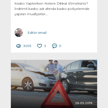
Kasko Yaptırırken Nelere Dikkat Etmelisiniz?
İndirimli kasko adı altında kasko poliçelerinde
yapılan muafiyetler...
Editör ismail
3005
3
0
26.05.2019