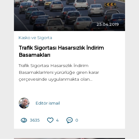
25.04.2019
Kasko ve Sigorta
Trafik Sigortası Hasarsızlık İndirim
Basamakları
Trafik Sigortası Hasarsızlık İndirim
BasamaklarıYeni yürürlüğe giren karar
çerçevesinde uygulanmakta olan...
Editör ismail
3635
4
0