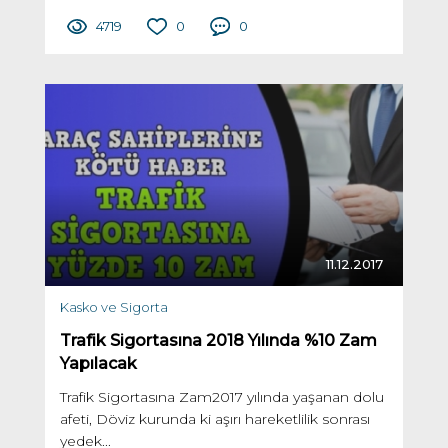
4719
0
0
11.12.2017
Kasko ve Sigorta
Trafik Sigortasına 2018 Yılında %10 Zam
Yapılacak
Trafik Sigortasına Zam2017 yılında yaşanan dolu
afeti, Döviz kurunda ki aşırı hareketlilik sonrası
yedek...