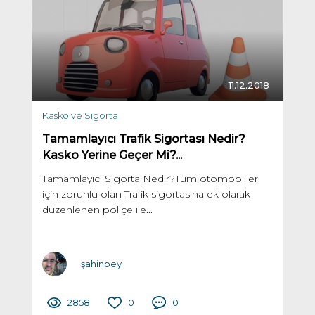
11.12.2018
Kasko ve Sigorta
Tamamlayıcı Trafik Sigortası Nedir?
Kasko Yerine Geçer Mi?...
Tamamlayıcı Sigorta Nedir?Tüm otomobiller
için zorunlu olan Trafik sigortasına ek olarak
düzenlenen poliçe ile...
şahinbey
2858
0
0