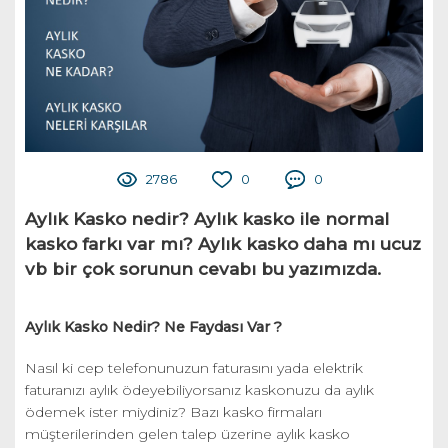
2786
0
0
Aylık Kasko nedir? Aylık kasko ile normal
kasko farkı var mı? Aylık kasko daha mı ucuz
vb bir çok sorunun cevabı bu yazımızda.
Aylık Kasko Nedir? Ne Faydası Var ?
Nasıl ki cep telefonunuzun faturasını yada elektrik
faturanızı aylık ödeyebiliyorsanız kaskonuzu da aylık
ödemek ister miydiniz? Bazı kasko firmaları
müşterilerinden gelen talep üzerine aylık kasko