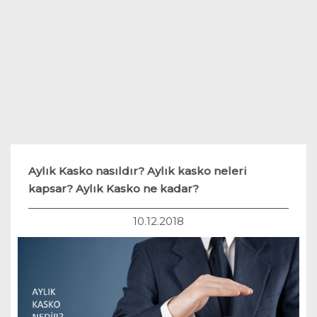
Teknoloji
Hukuk
Yakıt Sistemleri
Aylık Kasko nasıldır? Aylık kasko neleri
kapsar? Aylık Kasko ne kadar?
10.12.2018