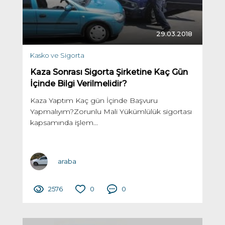
29.03.2018
Kasko ve Sigorta
Kaza Sonrası Sigorta Şirketine Kaç Gün
İçinde Bilgi Verilmelidir?
Kaza Yaptım Kaç gün İçinde Başvuru
Yapmalıyım?Zorunlu Mali Yükümlülük sigortası
kapsamında işlem...
araba
2576
0
0