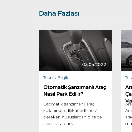
Daha Fazlası
03.04.2022
Teknik Bilgiler
Tek
Otomatik Şanzımanlı Araç
Ar
Nasıl Park Edilir?
Ça
Ver
Otomatik şanzımanlı araç
Ara
kullanırken dikkat edilmesi
Ara
gereken hususlardan biriside
ara
aracı nasıl park...
mar