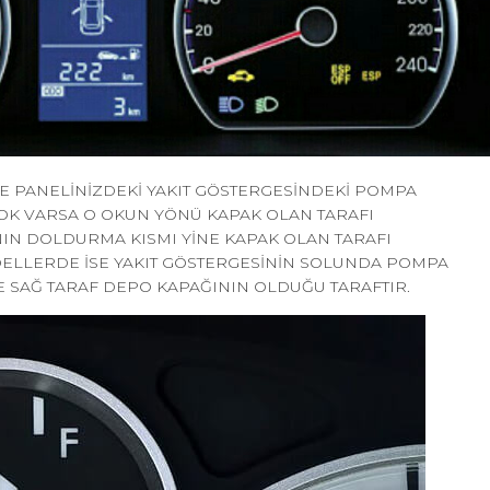
 PANELİNİZDEKİ YAKIT GÖSTERGESİNDEKİ POMPA
 OK VARSA O OKUN YÖNÜ KAPAK OLAN TARAFI
IN DOLDURMA KISMI YİNE KAPAK OLAN TARAFI
DELLERDE İSE YAKIT GÖSTERGESİNİN SOLUNDA POMPA
E SAĞ TARAF DEPO KAPAĞININ OLDUĞU TARAFTIR.