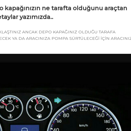
o kapağınızın ne tarafta olduğunu araçtan
taylar yazımızda..
KLAŞTINIZ ANCAK DEPO KAPAĞINIZ OLDUĞU TARAFA
CEK YA DA ARACINIZA POMPA SÜRTÜLECEĞİ İÇİN ARACINI