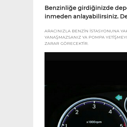
Benzinliğe girdiğinizde dep
inmeden anlayabilirsiniz. De
ARACINIZLA BENZİN İSTASYONUNA YA
YANAŞMAZSANIZ YA POMPA YETİŞMEYE
ZARAR GÖRECEKTİR.