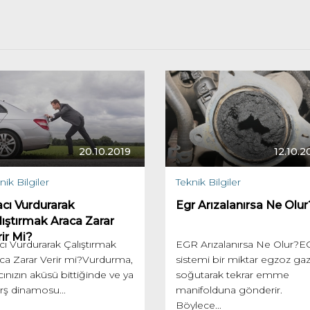
20.10.2019
12.10.2
nik Bilgiler
Teknik Bilgiler
acı Vurdurarak
Egr Arızalanırsa Ne Olur
lıştırmak Araca Zarar
ir Mi?
cı Vurdurarak Çalıştırmak
EGR Arızalanırsa Ne Olur?
ca Zarar Verir mi?Vurdurma,
sistemi bir miktar egzoz gaz
cınızın aküsü bittiğinde ve ya
soğutarak tekrar emme
ş dinamosu...
manifolduna gönderir.
Böylece...