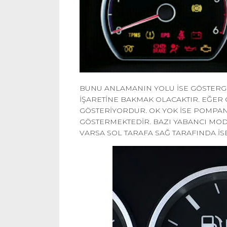
BUNU ANLAMANIN YOLU İSE GÖSTERGE
İŞARETİNE BAKMAK OLACAKTIR. EĞER
GÖSTERİYORDUR. OK YOK İSE POMPAN
GÖSTERMEKTEDİR. BAZI YABANCI MO
VARSA SOL TARAFA SAĞ TARAFINDA İS