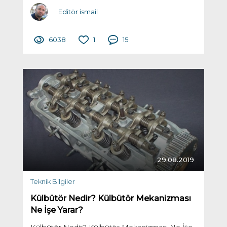
Editör ismail
6038
1
15
29.08.2019
Teknik Bilgiler
Külbütör Nedir? Külbütör Mekanizması
Ne İşe Yarar?
Külbütör Nedir? Külbütör Mekanizması Ne İşe