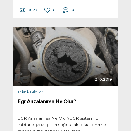
7823
6
26
12.10.2019
Teknik Bilgiler
Egr Arızalanırsa Ne Olur?
EGR Arızalanırsa Ne Olur?EGR sistemi bir
miktar egzoz gazını soğutarak tekrar emme