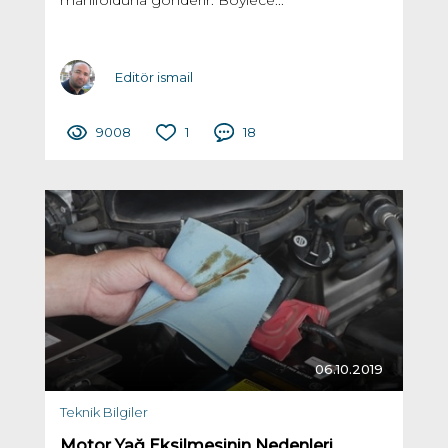
manifolduna gönderir. Böylece...
Editör ismail
9008
1
18
06.10.2019
Teknik Bilgiler
Motor Yağ Eksilmesinin Nedenleri