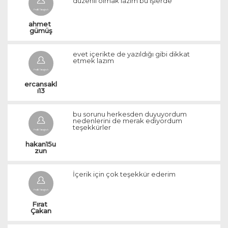
düzenli olmak lazım bu işlerde
ahmet 
gümüş
evet içerikte de yazıldığı gibi dikkat
etmek lazım
ercansakl
ı13
bu sorunu herkesden duyuyordum
nedenlerini de merak ediyordum
teşekkürler
hakan15u
zun
İçerik için çok teşekkür ederim
Fırat 
Çakan