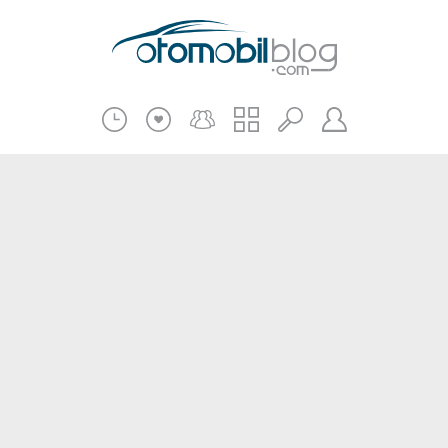
Pratik Bilgiler
Teknik Bilgiler
Bakım Onarım
Kampanyalar
Beni Hatırla
2.El
Kasko ve Sigorta
Giriş
Üye Ol
Haberler
Şifremi Unuttum
Oto İnceleme
Diğer