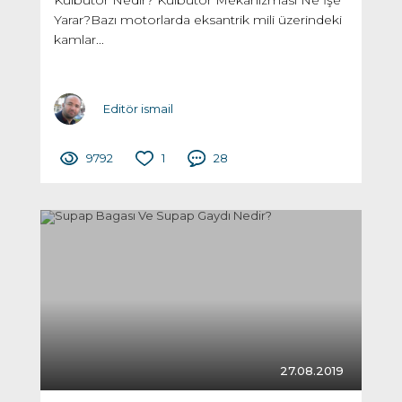
Yarar?Bazı motorlarda eksantrik mili üzerindeki
kamlar...
Editör ismail
9792
1
28
27.08.2019