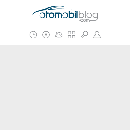
Pratik Bilgiler
Teknik Bilgiler
Bakım Onarım
Kampanyalar
Beni Hatırla
2.El
Kasko ve Sigorta
Giriş
Üye Ol
Haberler
Şifremi Unuttum
Oto İnceleme
Diğer