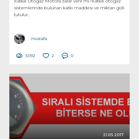
Katkılı Otogaz Motora zarar verir mi?Katkılı otogaz
sistemlerinde bulunan katkı maddesi ve miktarı gizli
tutulur...
mustafa
3092
2
0
21.05.2017