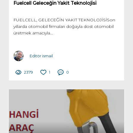
Fuelcell Geleceği̇n Yakit Teknoloji̇si̇
FUELCELL, GELECEĞİN YAKIT TEKNOLOJİSİSon
yıllarda otomobil firmaları doğayla dost otomobil
üretmek amacıyla...
Editör ismail
2379
1
0