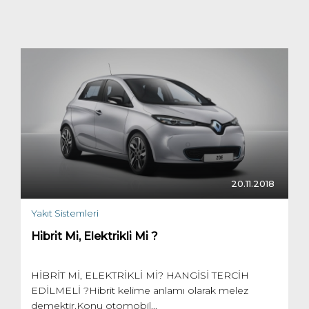
20.11.2018
Yakıt Sistemleri
Hi̇bri̇t Mi̇, Elektri̇kli̇ Mi̇ ?
HİBRİT Mİ, ELEKTRİKLİ Mİ? HANGİSİ TERCİH
EDİLMELİ ?Hibrit kelime anlamı olarak melez
demektir.Konu otomobil...