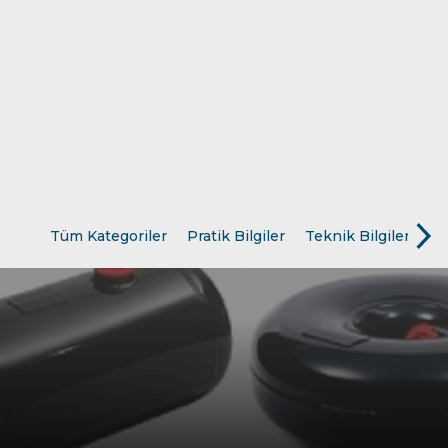
Teknoloji
Hukuk
Yakıt Sistemleri
Tüm Kategoriler
Pratik Bilgiler
Teknik Bilgiler
Ba