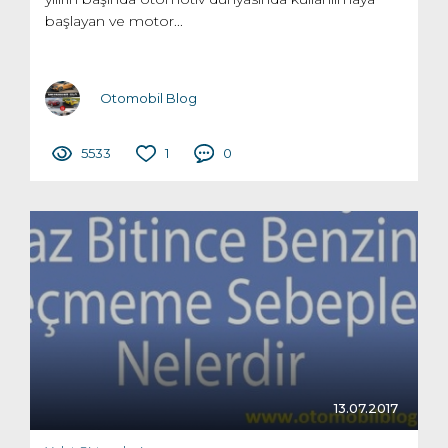
başlayan ve motor...
Otomobil Blog
5533
1
0
13.07.2017