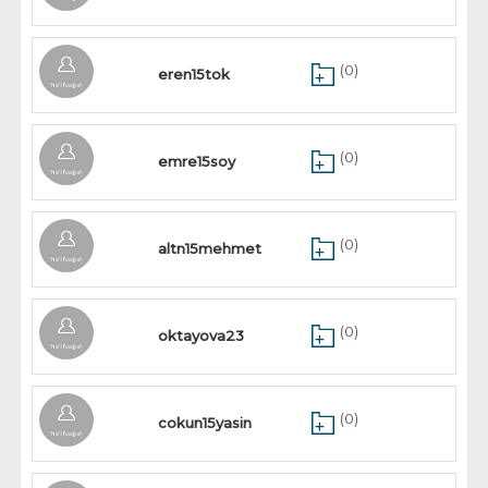
(0)
eren15tok
(0)
emre15soy
(0)
altn15mehmet
(0)
oktayova23
(0)
cokun15yasin