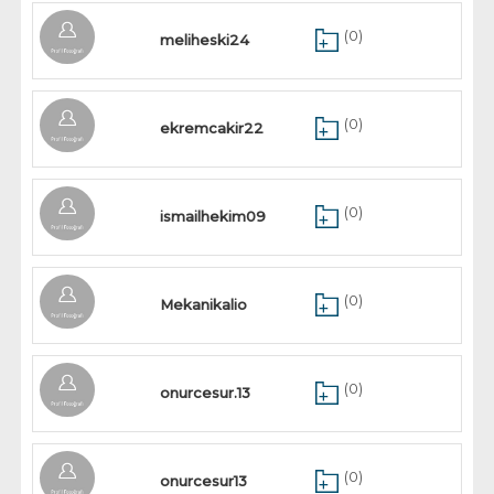
(0)
meliheski24
(0)
ekremcakir22
(0)
ismailhekim09
(0)
Mekanikalio
(0)
onurcesur.13
(0)
onurcesur13