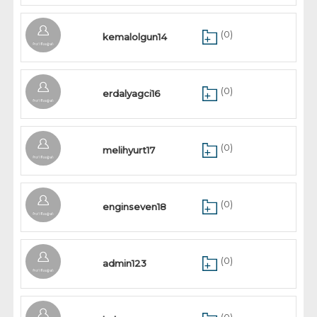
(0)
kemalolgun14
(0)
erdalyagci16
(0)
melihyurt17
(0)
enginseven18
(0)
admin123