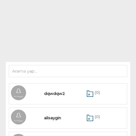
Teknoloji
Hukuk
Yakıt Sistemleri
(0)
dqwdqw2
(0)
alisaygin