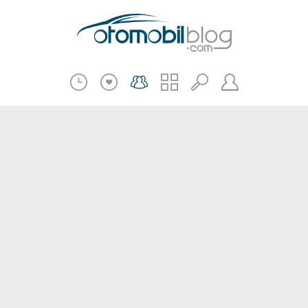
Pratik Bilgiler
Teknik Bilgiler
Bakım Onarım
Kampanyalar
Beni Hatırla
2.El
Kasko ve Sigorta
Giriş
Üye Ol
Haberler
Şifremi Unuttum
Oto İnceleme
Diğer