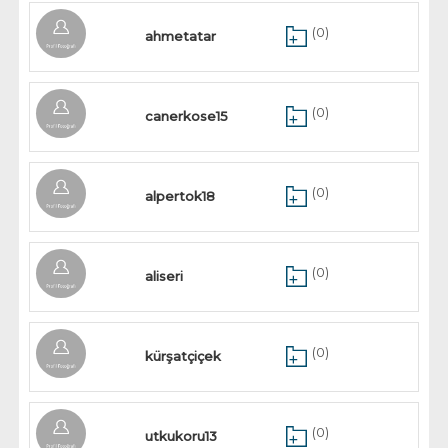
(0)
ahmetatar
(0)
canerkose15
(0)
alpertok18
(0)
aliseri
(0)
kürşatçiçek
(0)
utkukoru13