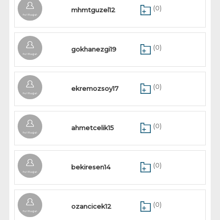
(0)
mhmtguzel12
(0)
gokhanezgi19
(0)
ekremozsoy17
(0)
ahmetcelik15
(0)
bekiresen14
(0)
ozancicek12