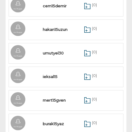
(0)
cem15demir
(0)
hakan15uzun
(0)
umutyel30
(0)
ieksal15
(0)
mert15gven
(0)
burak15yaz