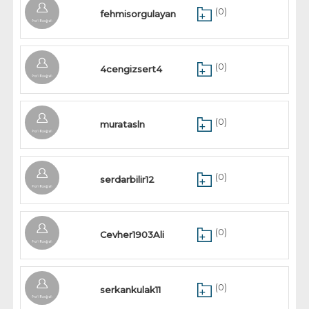
(0)
fehmisorgulayan
(0)
4cengizsert4
(0)
muratasln
(0)
serdarbilir12
(0)
Cevher1903Ali
(0)
serkankulak11