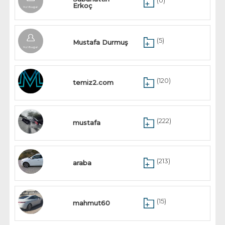
(0)
Erkoç
(5)
Mustafa Durmuş
(120)
temiz2.com
(222)
mustafa
(213)
araba
(15)
mahmut60