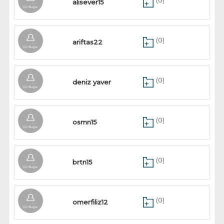
(0)
alisever15
(0)
ariftas22
(0)
deniz yaver
(0)
osmn15
(0)
brtn15
(0)
omerfiliz12