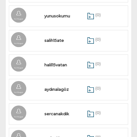
(0)
yunusokumu
(0)
salih15ate
(0)
halil15vatan
(0)
aydınalagöz
(0)
sercanakdik