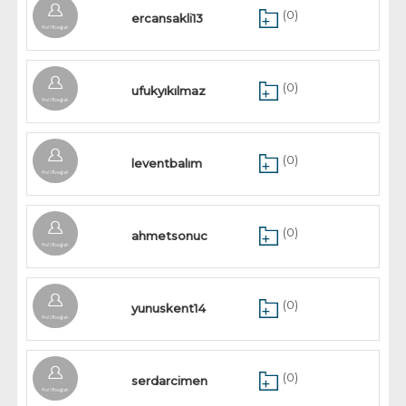
(0)
ercansakli13
(0)
ufukyıkılmaz
(0)
leventbalım
(0)
ahmetsonuc
(0)
yunuskent14
(0)
serdarcimen