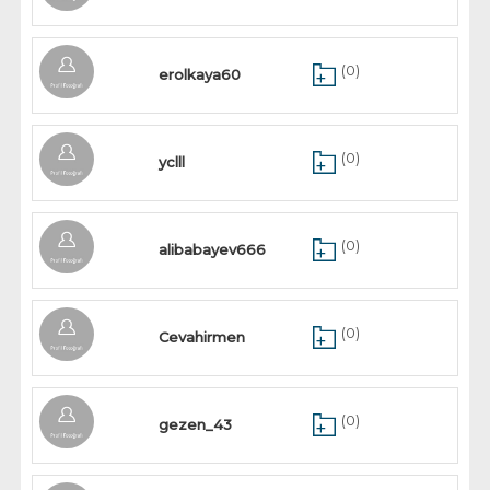
(0)
erolkaya60
(0)
yclll
(0)
alibabayev666
(0)
Cevahirmen
(0)
gezen_43