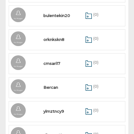
(0)
bulentekin20
(0)
orknkskn8
(0)
cmsari17
(0)
Bercan
(0)
ylmztncy9