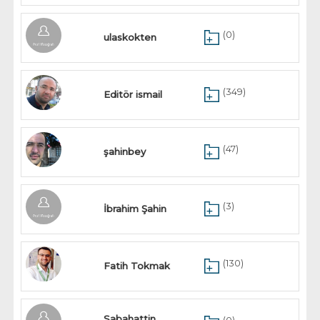
(0)
ulaskokten
(349)
Editör ismail
(47)
şahinbey
(3)
İbrahim Şahin
(130)
Fatih Tokmak
Sabahattin