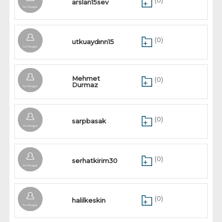
(0)
arslan15sev
(0)
utkuaydınn15
Mehmet
(0)
Durmaz
(0)
sarpbasak
(0)
serhatkirim30
(0)
halilkeskin