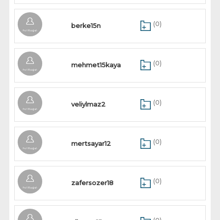
(0)
berke15n
(0)
mehmet15kaya
(0)
veliylmaz2
(0)
mertsayar12
(0)
zafersozer18