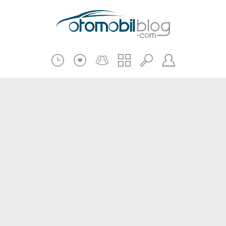
Pratik Bilgiler
Teknik Bilgiler
Bakım Onarım
Kampanyalar
Beni Hatırla
2.El
Kasko ve Sigorta
Giriş
Üye Ol
Haberler
Şifremi Unuttum
Oto İnceleme
Diğer