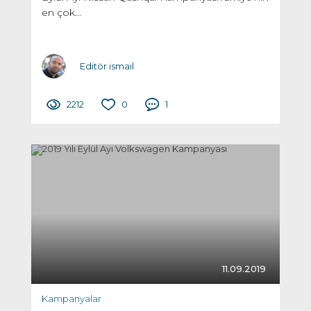
en çok...
Editör ismail
2212
0
1
11.09.2019
Kampanyalar