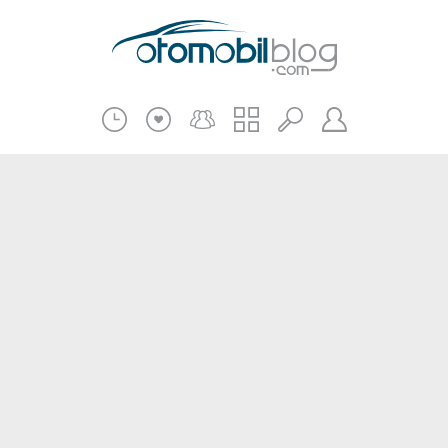
Pratik Bilgiler
Teknik Bilgiler
Bakım Onarım
Kampanyalar
Beni Hatırla
2.El
Kasko ve Sigorta
Giriş
Üye Ol
Haberler
Şifremi Unuttum
Oto İnceleme
Diğer