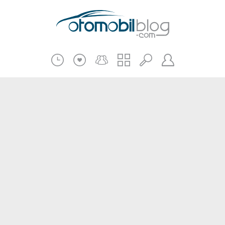
Pratik Bilgiler
Teknik Bilgiler
Bakım Onarım
Kampanyalar
Beni Hatırla
2.El
Kasko ve Sigorta
Giriş
Üye Ol
Haberler
Şifremi Unuttum
Oto İnceleme
Diğer