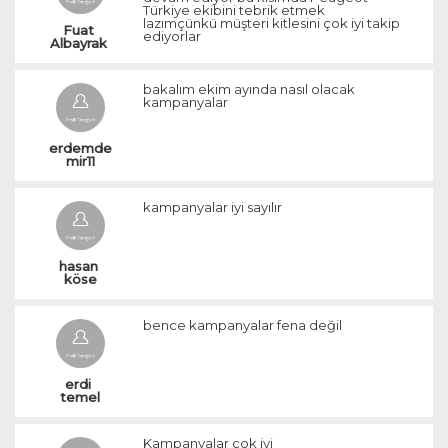
Türkiye ekibini tebrik etmek
lazımçünkü müşteri kitlesini çok iyi takip
Fuat 
ediyorlar
Albayrak 
bakalım ekim ayında nasıl olacak
kampanyalar
erdemde
mir11
kampanyalar iyi sayılır
hasan 
köse
bence kampanyalar fena değil
erdi 
temel
Kampanyalar çok iyi