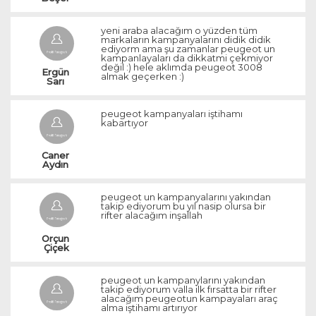
yeni araba alacağım o yüzden tüm
markaların kampanyalarını didik didik
ediyorm ama şu zamanlar peugeot un
kampanlayaları da dikkatmi çekmiyor
değil :) hele aklımda peugeot 3008
Ergün 
almak geçerken :)
Sarı 
peugeot kampanyaları iştihamı
kabartıyor
Caner 
Aydın 
peugeot un kampanyalarını yakından
takip ediyorum bu yıl nasip olursa bir
rifter alacağım inşallah
Orçun 
Çiçek
peugeot un kampanylarını yakından
takip ediyorum valla ilk fırsatta bir rifter
alacağım peugeotun kampayaları araç
alma iştihamı artırıyor