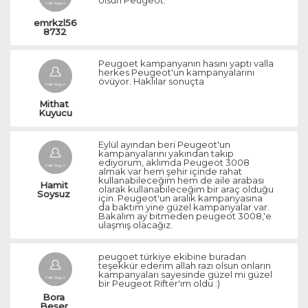
olsun Peugeot.
emrkzl56
8732
Peugoet kampanyanın hasını yaptı valla
herkes Peugeot'un kampanyalarını
övüyor. Haklılar sonuçta
Mithat 
Kuyucu
Eylül ayından beri Peugeot'un
kampanyalarını yakından takip
ediyorum, aklımda Peugeot 3008
almak var hem şehir içinde rahat
kullanabileceğim hem de aile arabası
Hamit 
olarak kullanabileceğim bir araç olduğu
Soysuz 
için. Peugeot'un aralık kampanyasına
da baktım yine güzel kampanyalar var.
Bakalım ay bitmeden peugeot 3008,'e
ulaşmış olacağız.
peugoet türkiye ekibine buradan
teşekkür ederim allah razı olsun onların
kampanyaları sayesinde güzel mi güzel
bir Peugeot Rifter'ım oldu :)
Bora 
Beşer 