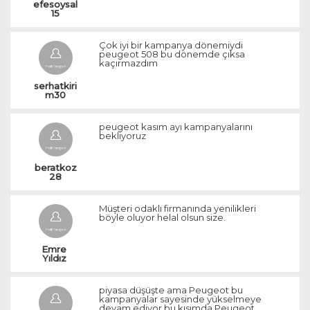
efesoysal
15
Çok iyi bir kampanya dönemiydi
peugeot 508 bu dönemde çıksa
kaçırmazdım
serhatkiri
m30
peugeot kasım ayı kampanyalarını
bekliyoruz
beratkoz
28
Müşteri odaklı firmanında yenilikleri
böyle oluyor helal olsun size.
Emre 
Yıldız 
piyasa düşüşte ama Peugeot bu
kampanyalar sayesinde yükselmeye
devam ediyor bu kısımda Peugeot