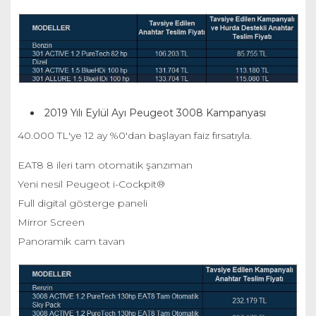
2019 Yılı Eylül Ayı Peugeot 3008 Kampanyası
40.000 TL'ye 12 ay %0'dan başlayan faiz fırsatıyla.
EAT8 8 ileri tam otomatik şanzıman
Yeni nesil Peugeot i-Cockpit®
Full digital gösterge paneli
Mirror Screen
Panoramik cam tavan