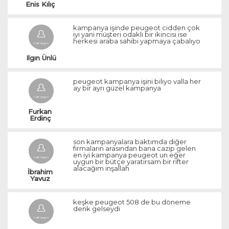
Enis Kılıç 
kampanya işinde peugeot cidden çok
iyi yani müşteri odaklı bir ikincisi ise
herkesi araba sahibi yapmaya çabalıyo
Ilgın Ünlü
peugeot kampanya işini biliyo valla her
ay bir ayrı güzel kampanya
Furkan 
Erdinç 
son kampanyalara baktımda diğer
firmaların arasından bana cazip gelen
en iyi kampanya peugeot un eğer
uygun bir bütçe yaratırsam bir rifter
alacağım inşallah
İbrahim 
Yavuz 
keşke peugeot 508 de bu döneme
denk gelseydi