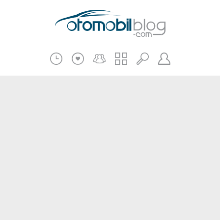
Pratik Bilgiler
Teknik Bilgiler
Bakım Onarım
Kampanyalar
Beni Hatırla
2.El
Kasko ve Sigorta
Giriş
Üye Ol
Haberler
Şifremi Unuttum
Oto İnceleme
Diğer