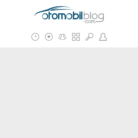
Pratik Bilgiler
Teknik Bilgiler
Bakım Onarım
Kampanyalar
Beni Hatırla
2.El
Kasko ve Sigorta
Giriş
Üye Ol
Haberler
Şifremi Unuttum
Oto İnceleme
Diğer