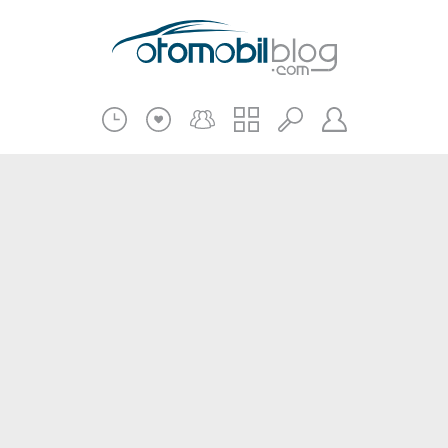
Pratik Bilgiler
Teknik Bilgiler
Bakım Onarım
Kampanyalar
Beni Hatırla
2.El
Kasko ve Sigorta
Giriş
Üye Ol
Haberler
Şifremi Unuttum
Oto İnceleme
Diğer