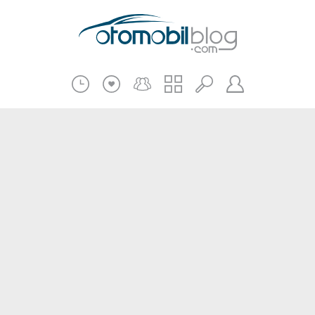
Pratik Bilgiler
Teknik Bilgiler
Bakım Onarım
Kampanyalar
Beni Hatırla
2.El
Kasko ve Sigorta
Giriş
Üye Ol
Haberler
Şifremi Unuttum
Oto İnceleme
Diğer