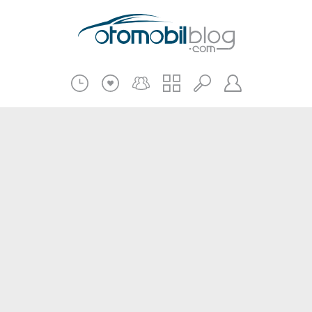
Pratik Bilgiler
Teknik Bilgiler
Bakım Onarım
Kampanyalar
Beni Hatırla
2.El
Kasko ve Sigorta
Giriş
Üye Ol
Haberler
Şifremi Unuttum
Oto İnceleme
Diğer