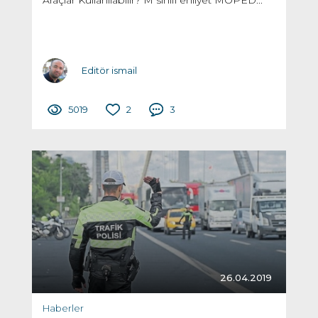
Editör ismail
5019
2
3
26.04.2019
Haberler