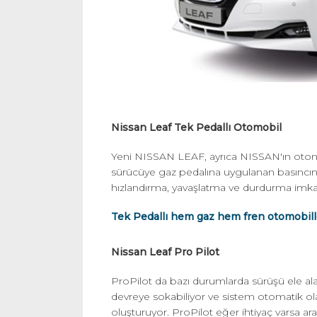
Nissan Leaf Tek Pedallı Otomobil
Yeni NISSAN LEAF, ayrıca NISSAN'ın otono
sürücüye gaz pedalına uygulanan basıncın a
hızlandırma, yavaşlatma ve durdurma imkan
Tek Pedallı hem gaz hem fren otomobiller
Nissan Leaf Pro Pilot
ProPilot da bazı durumlarda sürüşü ele alab
devreye sokabiliyor ve sistem otomatik olar
oluşturuyor. ProPilot eğer ihtiyaç varsa