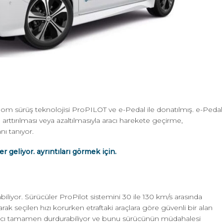
m sürüş teknolojisi ProPILOT ve e-Pedal ile donatılmış. e-Peda
rttırılması veya azaltılmasıyla aracı harekete geçirme,
ı tanıyor.
 geliyor. ayrıntıları görmek için.
iliyor. Sürücüler ProPilot sistemini 30 ile 130 km/s arasında
ak seçilen hızı korurken etraftaki araçlara göre güvenli bir alan
 aracı tamamen durdurabiliyor ve bunu sürücünün müdahalesi