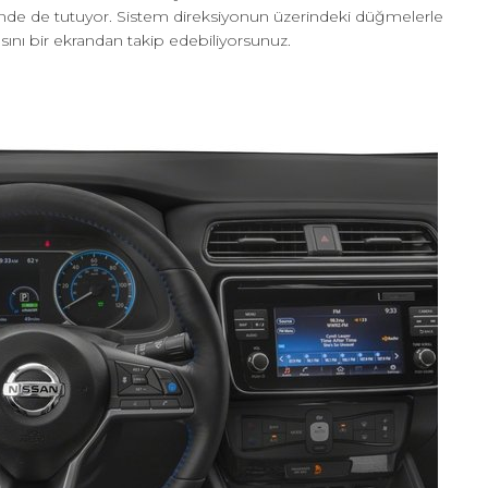
çinde de tutuyor. Sistem direksiyonun üzerindeki düğmelerle
sını bir ekrandan takip edebiliyorsunuz.